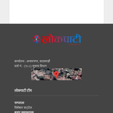
कार्यालय : अनामनगर, काठमाडाैं
दर्ता नं. : (९८८) सूचना विभाग
लोकपाटी टीम
सम्पादक
विशेश्वर कट्टेल
बजार व्यवस्थापक