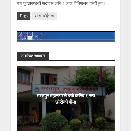
मार्ग शुक्लागण्डकी पाटनका लागि २ लाख विनियोजन गरेकी हुन्।
Tags
आशा कोईराला
सम्बन्धित समाचार
भरतपुर महानगरले गर्‍यो करिब ९ सय
छोरीको बीमा