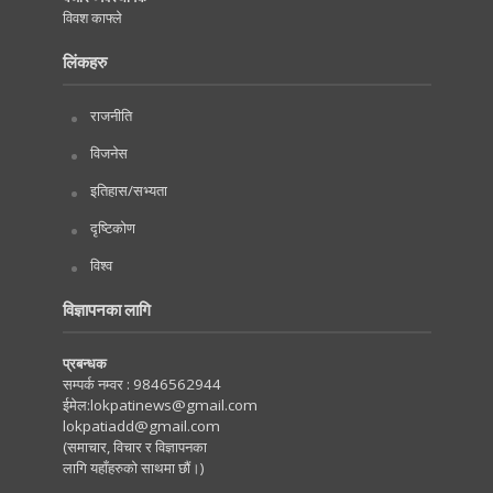
विवश काफ्ले
लिंकहरु
राजनीति
विजनेस
इतिहास/सभ्यता
दृष्टिकोण
विश्व
विज्ञापनका लागि
प्रबन्धक
सम्पर्क नम्वर :
9846562944
ईमेल:
lokpatinews@gmail.com
lokpatiadd@gmail.com
(समाचार, विचार र विज्ञापनका
लागि यहाँहरुको साथमा छौं।)