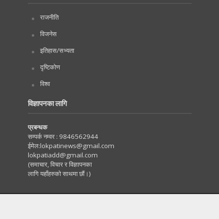
राजनीति
विजनेस
इतिहास/सभ्यता
दृष्टिकोण
विश्व
विज्ञापनका लागि
प्रबन्धक
सम्पर्क नम्वर :
9846562944
ईमेल:
lokpatinews@gmail.com
lokpatiadd@gmail.com
(समाचार, विचार र विज्ञापनका
लागि यहाँहरुको साथमा छौं।)
Copyright © 2020. All Rights Reserved by Lokpati.com
:: Maintained by
Tachyonwave
.