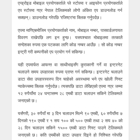
एन्ड्रोइड मोबाइल प्रयोगकर्ताले प्ले स्टोरमा र आइफोन प्रयोगकर्ताले
एप स्टोरमा गएर नेपाल टेलिकमको लोगो अंकित एप डाउनलोड गर्न
सक्छन्। डाउनलोड गरेपछि ‘रजिष्टर’मा क्लिक गर्नुपर्दछ।
एपमा मागिएबमोजिम प्रयोगकर्ताको नाम, मोबाइल नम्बर, पासवर्डलगायत
विवरण राखेपछि लग इन हुन्छ। यसपश्चात मोबाइलमा तत्कालै
सन्देशका रुपमा एक पटकका लागि कोड नम्बर आउँछ । सो कोड नम्बर
इन्ट्री गरी कम्पनीको एप प्रयोग गर्न सकिन्छ।
यही एपमार्फत आफन्त वा साथीभाइसँग कुराकानी गर्ने वा इन्टरनेट
चलाउने समय उपहारका रुपमा प्राप्त गर्न सकिन्छ। इन्टरनेट चलाउने
डाटा सेवा उपहारस्वरुप दिन चाहेको अवस्थामा भने एप खोली गिफ्ट
प्याकेज्समा क्लिक गर्नुपर्दछ। त्यसपछि डाटा लेखिएको एपमा गएर जम्मा
१२ रुपैयाँमा २४ घन्टासम्म २८ एमबी डाटा चलाउन सकिने टेलिकमले
जनाएको छ।
यसैगरी, ३० रुपैयाँ मा ३ दिन चलाउन मिल्ने ९० एमबी, ६० रुपैयाँमा ७
दिनको १९० एमबी र १ सय १०० को ५०० एमबी तथा २ सय ४० को
२८ दिन चलाउन सकिने १५०० एमबी डाटा गिफ्ट पाउने टेलिकमले
जनाएको छ। कति एमबीको डाटा उपहार दिइने हो निश्चित गरेपछि