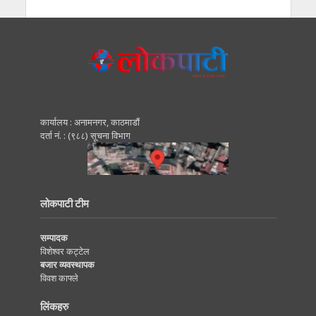
कार्यालय : अनामनगर, काठमाडाैं
दर्ता नं. : (९८८) सूचना विभाग
लोकपाटी टीम
सम्पादक
विशेश्वर कट्टेल
बजार व्यवस्थापक
विवश काफ्ले
लिंकहरु