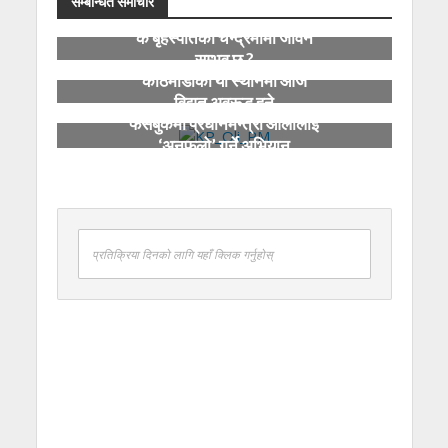
सम्बन्धित समाचार
के बृहस्पतिको चन्द्रमामा जीवन
सम्भव छ ?
काठमाडौंका यी स्थानमा आज
विद्युत् अवरूद्ध हुने
फेसबुकमा प्रधानमन्त्री ओलीलाई
‘अनफलो’ गर्ने अभियान
प्रतिक्रिया दिनको लागि यहाँ क्लिक गर्नुहोस्