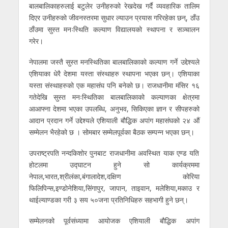
बालबालिकाहरुलाई बटुलेर उनीहरुको रेखदेख गर्दै व्यवहारिक तालिम
दिएर उनीहरुको जीवनस्तरमा सुधार ल्याउन प्रयास गरिरहेका छन्, ठाँउ
ठाँउमा सुस्त मनःस्थिति कल्याण विद्यालयको स्थापना र सञ्चालन
गरेर।
नेपालमा जस्तै सुस्त मनस्थितिका बालबालिकाको कल्याण गर्ने उद्देश्यले
एशियाका धेरै देशमा यस्ता संस्थाहरु स्थापना भएका छन्। एशियाका
यस्ता संस्थाहरुको एक महासंघ पनि बनेको छ। राजधानीमा मंसिर १६
गतेदेखि सुस्त मनःस्थितिका बालबालिकाको कल्याणका क्षेत्रमा
आआफ्ना देशमा भएका उपलब्धि, अनुभव, सिकिएका ज्ञान र सीपहरुको
आदान प्रदान गर्ने उद्देश्यले एशियाली बौद्धिक अपांग महासंघको २४ औं
सम्मेलन भैरहेको छ । सोमबार सम्मेलपूर्वका बैठक सम्पन्न भएका छन्।
उपराष्ट्रपति नन्दकिशोर पुनबाट राजधानीमा अवस्थित याक एण्ड यति
होटलमा उद्घाटन हुने सो कार्यक्रममा
नेपाल,भारत,श्रीलंका,बंगालादेश,दक्षिण कोरिया
फिलिपिन्स,इण्डोनेशिया,सिंगापुर, जापान, ताइवान, मलेशिया,मकाउ र
थाईल्याण्डका गरी ३ सय ५०जना प्रतिनिधिहरु सहभागी हुने छन्।
सम्मेलनको पूर्वसंध्यामा आयोजक एशियाली बौद्धिक अपांग