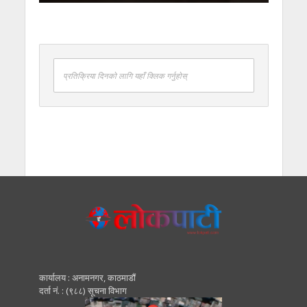
प्रतिक्रिया दिनको लागि यहाँ क्लिक गर्नुहोस्
कार्यालय : अनामनगर, काठमाडाैं
दर्ता नं. : (९८८) सूचना विभाग