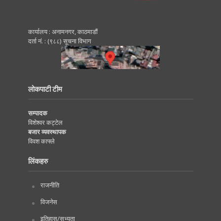
कार्यालय : अनामनगर, काठमाडाैं
दर्ता नं. : (९८८) सूचना विभाग
लोकपाटी टीम
सम्पादक
विशेश्वर कट्टेल
बजार व्यवस्थापक
विवश काफ्ले
लिंकहरु
राजनीति
विजनेस
इतिहास/सभ्यता