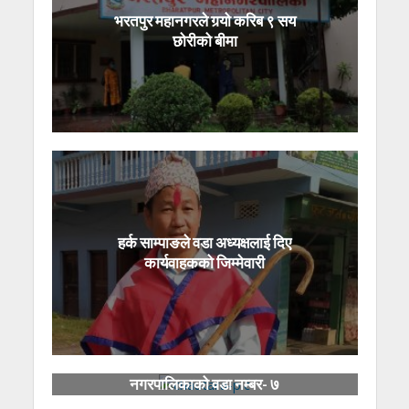
भरतपुर महानगरले गर्‍यो करिब ९ सय
छोरीको बीमा
हर्क साम्पाङले वडा अध्यक्षलाई दिए
कार्यवाहकको जिम्मेवारी
चौतारा साँगाचोकगढी
नगरपालिकाको वडा नम्बर- ७
‘बालमैत्री वडा’ घोषणा