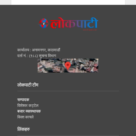
कार्यालय : अनामनगर, काठमाडाैं
दर्ता नं. : (९८८) सूचना विभाग
लोकपाटी टीम
सम्पादक
विशेश्वर कट्टेल
बजार व्यवस्थापक
विवश काफ्ले
लिंकहरु