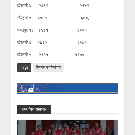
खैरहनी ४ २६९२ २१७२
खैरहनी ५ २१११ १६७०,
भरतपुर १६ ८४८१ ६२५०
खैरहनी ४ २६९२ २१७२
खैरहनी ५ २१११ १६७०
Tags
चितवन उपनिर्वाचन
सम्बन्धित समाचार