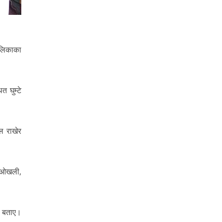
ालिकाका
त घुम्टे
टल राखेर
तो ओखली,
े बताए।