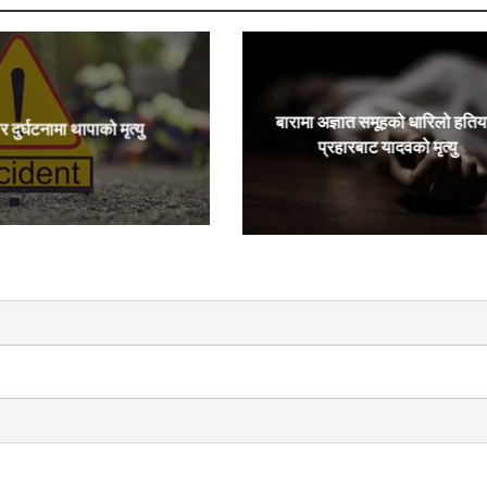
बारामा अज्ञात समूहको धारिलो हतिय
र दुर्घटनामा थापाको मृत्यु
प्रहारबाट यादवको मृत्यु