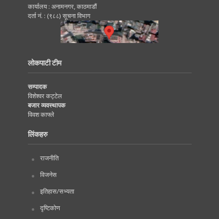
कार्यालय : अनामनगर, काठमाडाैं
दर्ता नं. : (९८८) सूचना विभाग
लोकपाटी टीम
सम्पादक
विशेश्वर कट्टेल
बजार व्यवस्थापक
विवश काफ्ले
लिंकहरु
राजनीति
विजनेस
इतिहास/सभ्यता
दृष्टिकोण