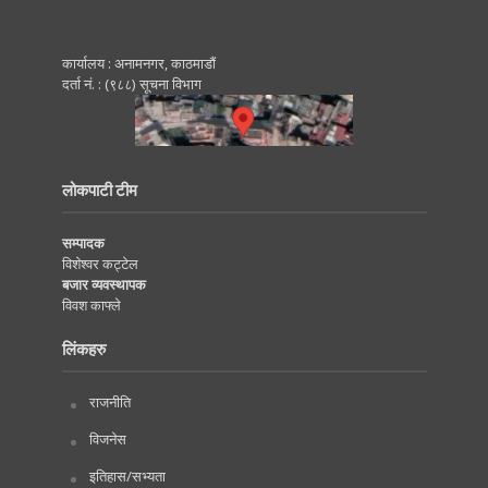
कार्यालय : अनामनगर, काठमाडाैं
दर्ता नं. : (९८८) सूचना विभाग
लोकपाटी टीम
सम्पादक
विशेश्वर कट्टेल
बजार व्यवस्थापक
विवश काफ्ले
लिंकहरु
राजनीति
विजनेस
इतिहास/सभ्यता