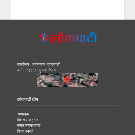
कार्यालय : अनामनगर, काठमाडाैं
दर्ता नं. : (९८८) सूचना विभाग
लोकपाटी टीम
सम्पादक
विशेश्वर कट्टेल
बजार व्यवस्थापक
विवश काफ्ले