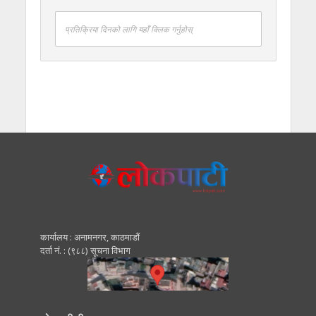
प्रतिक्रिया दिनको लागि यहाँ क्लिक गर्नुहोस्
कार्यालय : अनामनगर, काठमाडाैं
दर्ता नं. : (९८८) सूचना विभाग