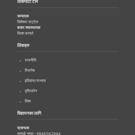
लोकपाटी टीम
सम्पादक
विशेश्वर कट्टेल
बजार व्यवस्थापक
विवश काफ्ले
लिंकहरु
राजनीति
विजनेस
इतिहास/सभ्यता
दृष्टिकोण
विश्व
विज्ञापनका लागि
प्रबन्धक
सम्पर्क नम्वर :
9846562944