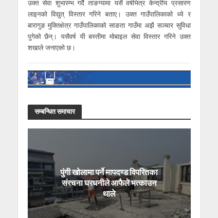
उक्त सेवा शुभारम्भ गर्दै ताङग्यामा यसै वर्षभित्र केन्द्रीय प्रसारण
लाइनको विद्युत् विस्तार गरिने बताए। उक्त गाउँपालिकाको ध्ये र
बारागुङ मुक्तिक्षेत्र गाउँपालिकाको साङता गाउँमा अझै सञ्चार सुविधा
पुगेको छैन्। यसैवर्ष यी बस्तीमा मोबाइल सेवा विस्तार गरिने उक्त
शखाले जनाएको छ।
सम्बन्धित समाचार
पुंगी खोलामा पर्ने मापदण्ड विपरितका
संरचना घरधनीले आफैले भत्काउन
थाले