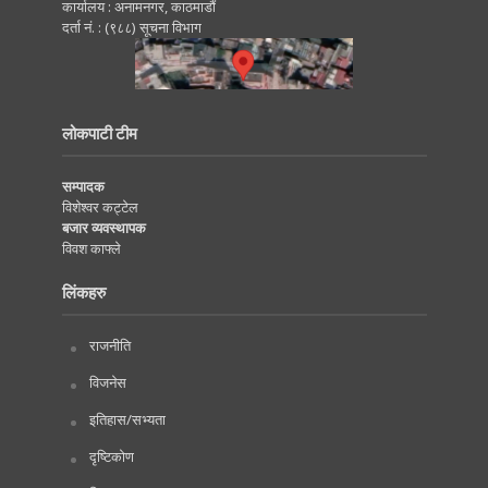
कार्यालय : अनामनगर, काठमाडाैं
दर्ता नं. : (९८८) सूचना विभाग
लोकपाटी टीम
सम्पादक
विशेश्वर कट्टेल
बजार व्यवस्थापक
विवश काफ्ले
लिंकहरु
राजनीति
विजनेस
इतिहास/सभ्यता
दृष्टिकोण