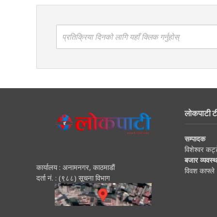
प्रतिक्रिया दिनको लागि यहाँ क्लिक गर्नुहोस्
लोकपाटी ट
सम्पादक
विशेश्वर कट्
बजार व्यवस्
कार्यालय : अनामनगर, काठमाडाैं
विवश काफ्ले
दर्ता नं. : (९८८) सूचना विभाग