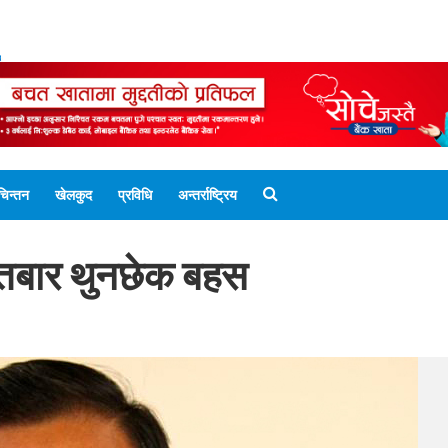
ENGLISH EDITION
नेपाली संस्करण
UNICODE 
चिन्तन
खेलकुद
प्रविधि
अन्तर्राष्ट्रिय
तबार थुनछेक बहस