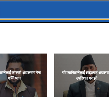
िछानेलाई कास्की अदालतमा पेस
रवि लामिछानेलाई आइतबार अदालत
गरिँदै आज
उपस्थित गराइने