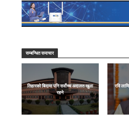
सम्बन्धित समाचार
तिहारको बिदामा पनि सर्वोच्च अदालत खुला
रवि लाम
रहने