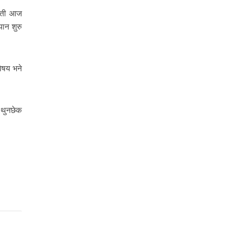
ालती आज
ान शुरु
िषय भने
 थुनछेक