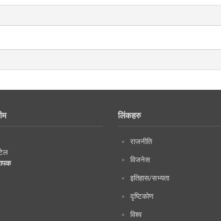
ीम
लिंकहरु
राजनीति
टेल
विजनेस
थापक
इतिहास/सभ्यता
दृष्टिकोण
विश्व