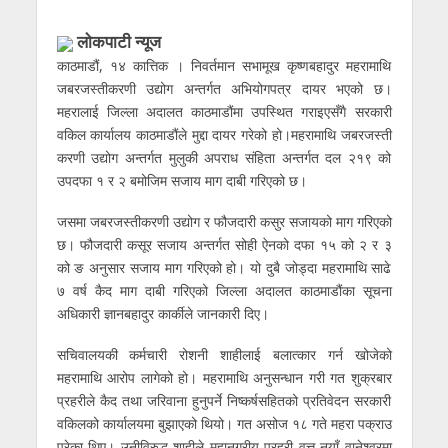
लाेकपाटी न्यूज
काठमाडौं, १४ कात्तिक । निवर्तमान सभामूख कृष्णबहादुर महरामाथि
जबरजस्तीकरणी उद्योग अन्तर्गत अभियोगपत्र दायर भएको छ।
महरालाई जिल्ला अदालत काठमाडौंमा उपस्थित गराइएसँगै सरकारी
वकिल कार्यालय काठमाडौंले मुद्दा दायर गरेको हो।महरामाथि जबरजस्ती
करणी उद्योग अन्तर्गत मुलुकी अपराध संहिता अन्तर्गत दल २१९ को
उपदफा १ र २ बमोजिम सजाय माग दाबी गरिएको छ।
जसमा जबरजस्तीकरणी उद्योग र फौजदारी कसुर सजायको माग गरिएको
छ। फौजदारी कसूर सजाय अन्तर्गत सोही ऐनको दफा १५ को २ र ३
को ङ अनुसार सजाय माग गरिएको हो। यो दुबै जोड्दा महरामाथि साढे
७ वर्ष कैद माग दाबी गरिएको जिल्ला अदालत काठमाडौंका सूचना
अधिकारी ज्ञानबहादुर कार्कीले जानकारी दिए।
सचिवालयकी कर्मचारी रोशनी शाहीलाई बलात्कार गर्न खोजेको
महरामाथि आरोप लागेको हो। महरामाथि अनुसन्धान गरी गत शुक्रबार
प्रहरीले कैद तथा जरिवाना हुनुपर्ने निष्कर्षसहितको प्रतिवेदन सरकारी
वकिलको कार्यालयमा बुझाएको थियो। गत असोज १८ गते महरा पक्राउ
परेका थिए। उनीविरुद्ध शाहीले महानगरीय प्रहरी वृत्त नयाँ वानेश्वरमा