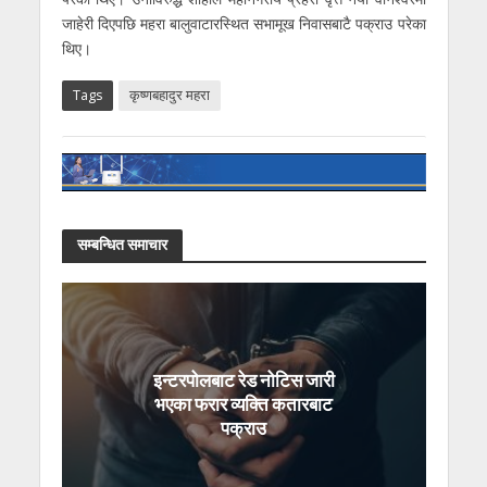
जाहेरी दिएपछि महरा बालुवाटारस्थित सभामूख निवासबाटै पक्राउ परेका
थिए।
Tags
कृष्णबहादुर महरा
सम्बन्धित समाचार
इन्टरपोलबाट रेड नोटिस जारी
भएका फरार व्यक्ति कतारबाट
पक्राउ