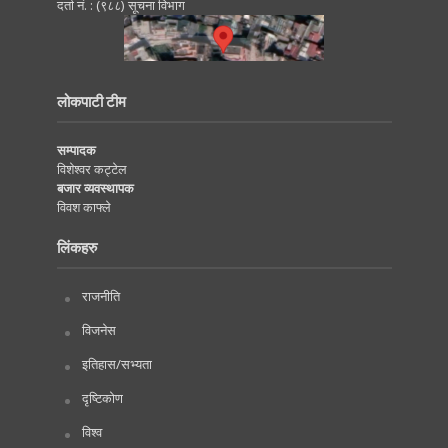
दर्ता नं. : (९८८) सूचना विभाग
लोकपाटी टीम
सम्पादक
विशेश्वर कट्टेल
बजार व्यवस्थापक
विवश काफ्ले
लिंकहरु
राजनीति
विजनेस
इतिहास/सभ्यता
दृष्टिकोण
विश्व