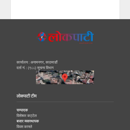
कार्यालय : अनामनगर, काठमाडाैं
दर्ता नं. : (९८८) सूचना विभाग
लोकपाटी टीम
सम्पादक
विशेश्वर कट्टेल
बजार व्यवस्थापक
विवश काफ्ले