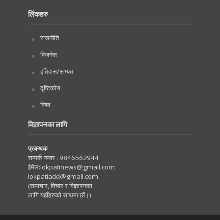
लिंकहरु
राजनीति
विजनेस
इतिहास/सभ्यता
दृष्टिकोण
विश्व
विज्ञापनका लागि
प्रबन्धक
सम्पर्क नम्वर :
9846562944
ईमेल:
lokpatinews@gmail.com
lokpatiadd@gmail.com
(समाचार, विचार र विज्ञापनका
लागि यहाँहरुको साथमा छौं।)