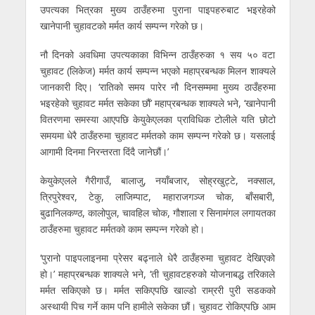
उपत्यका भित्रका मुख्य ठाउँहरुमा पुराना पाइपहरुबाट भइरहेको
खानेपानी चुहावटको मर्मत कार्य सम्पन्न गरेको छ।
नौ दिनको अवधिमा उपत्यकाका विभिन्न ठाउँहरुका १ सय ५० वटा
चुहावट (लिकेज) मर्मत कार्य सम्पन्न भएको महाप्रबन्धक मिलन शाक्यले
जानकारी दिए। ‘रातिको समय पारेर नौ दिनसम्ममा मुख्य ठाउँहरुमा
भइरहेको चुहावट मर्मत सकेका छौं’ महाप्रबन्धक शाक्यले भने, ‘खानेपानी
वितरणमा समस्या आएपछि केयुकेएलका प्राविधिक टोलीले यति छोटो
समयमा धेरै ठाउँहरुमा चुहावट मर्मतको काम सम्पन्न गरेको छ। यसलाई
आगामी दिनमा निरन्तरता दिंदै जानेछौं।’
केयुकेएलले गैरीगाउँ, बालाजु, नयाँबजार, सोह्रखुट्टे, नक्साल,
त्रिपुरेश्वर, टेकु, लाजिम्पाट, महाराजगञ्ज चोक, बाँसबारी,
बुढानिलकण्ठ, कालोपुल, चावहिल चोक, गौशाला र सिनामंगल लगायतका
ठाउँहरुमा चुहावट मर्मतको काम सम्पन्न गरेको हो।
‘पुरानो पाइपलाइनमा प्रेसर बढ्नाले धेरै ठाउँहरुमा चुहावट देखिएको
हो।’ महाप्रबन्धक शाक्यले भने, ‘ती चुहावटहरुको योजनाबद्ध तरिकाले
मर्मत सकिएको छ। मर्मत सकिएपछि खाल्डो राम्ररी पुरी सडकको
अस्थायी पिच गर्ने काम पनि हामीले सकेका छौं। चुहावट रोकिएपछि आम