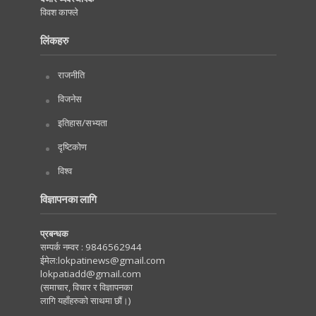
विवश काफ्ले
लिंकहरु
राजनीति
विजनेस
इतिहास/सभ्यता
दृष्टिकोण
विश्व
विज्ञापनका लागि
प्रबन्धक
सम्पर्क नम्वर :
9846562944
ईमेल:
lokpatinews@gmail.com
lokpatiadd@gmail.com
(समाचार, विचार र विज्ञापनका
लागि यहाँहरुको साथमा छौं।)