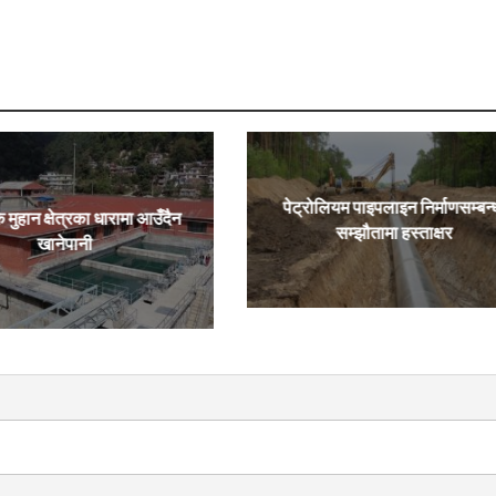
पेट्रोलियम पाइपलाइन निर्माणसम्बन्
ै मुहान क्षेत्रका धारामा आउँदैन
सम्झौतामा हस्ताक्षर
खानेपानी