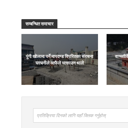
सम्बन्धित समाचार
पुंगी खोलामा पर्ने मापदण्ड विपरितका संरचना
वाग्मतीक
घरधनीले आफैले भत्काउन थाले
प्रतिक्रिया दिनको लागि यहाँ क्लिक गर्नुहोस्