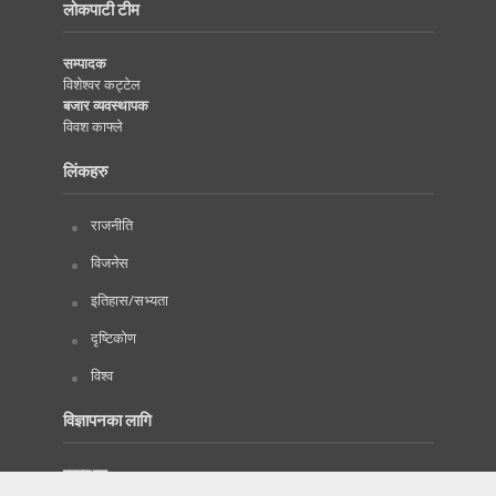
लोकपाटी टीम
सम्पादक
विशेश्वर कट्टेल
बजार व्यवस्थापक
विवश काफ्ले
लिंकहरु
राजनीति
विजनेस
इतिहास/सभ्यता
दृष्टिकोण
विश्व
विज्ञापनका लागि
प्रबन्धक
सम्पर्क नम्वर :
9846562944