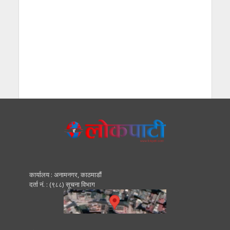
कार्यालय : अनामनगर, काठमाडाैं
दर्ता नं. : (९८८) सूचना विभाग