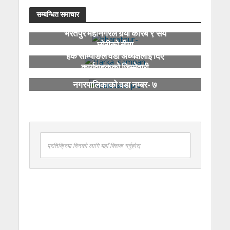
सम्बन्धित समाचार
भरतपुर महानगरले गर्‍यो करिब ९ सय
छोरीको बीमा
हर्क साम्पाङले वडा अध्यक्षलाई दिए
कार्यवाहकको जिम्मेवारी
चौतारा साँगाचोकगढी
नगरपालिकाको वडा नम्बर- ७
‘बालमैत्री वडा’ घोषणा
प्रतिक्रिया दिनको लागि यहाँ क्लिक गर्नुहोस्