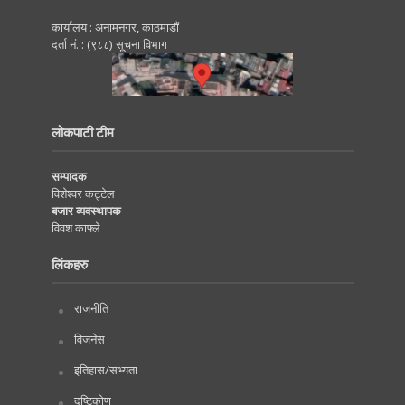
कार्यालय : अनामनगर, काठमाडाैं
दर्ता नं. : (९८८) सूचना विभाग
लोकपाटी टीम
सम्पादक
विशेश्वर कट्टेल
बजार व्यवस्थापक
विवश काफ्ले
लिंकहरु
राजनीति
विजनेस
इतिहास/सभ्यता
दृष्टिकोण