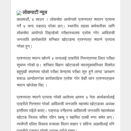
लाेकपाटी न्यूज
काठमाडौं, ४ साउन । लोकसेवा आयोगको प्रश्नपत्र च्यातन प्रयास
गर्ने ४ जना पक्राउ परेका छन्। स्थानीय तहका कर्मचारीका लागि
लोकसेवा आयोगले लिइरहेको परीक्षास्थलमा प्रवेश गरेर आदिवासी
जनजाति कार्यकर्ताले शनिबार खोटाङमा प्रश्नपत्र च्यात्ने प्रयास
गरेका हुन्।
प्रश्नपत्र च्यात्न खोज्ने ४ जनालाई प्रहरीले नियन्त्रणमा लिएर परीक्षा
सुचारू गरेको छ। शनिबार बिहान खोटाङको सदरमुकामस्थित दिक्तेल
बहुमुखी क्याम्पमा रहेको परीक्षा केन्द्रमा परीक्षा सुरु हुनै लाग्दा ‘आरक्षण
बचाऊ आन्दोलन’का कार्यकर्ताहरु प्रवेश गरेर केही थान प्रश्नपत्रहरु
च्यात्न खोजेका थिए ।
प्रश्नपत्र च्यात्ने प्रयास गरेको आरोपमा आफ्ना ४ नेता कार्यकर्तालाई
प्रहरीले गिरफ्तार गरेको आदिवासी जनजाति महासंघ खोटाङका अध्यक्ष
हात्तीराम राईले बताए। पक्राऊ पर्नेहरुमा आदिवासी जनजाति महासंघका
खोटाङ जिल्ला सचिव रविन खम्बु र सहचिव एलबी मगर समेत छन्।
त्यसैगरी दलित विकास मञ्चका मिलन चाहार र सविना अछामीलाई पनि
प्रहरीले पक्राउ गरेको अध्यक्ष राईले बताए।