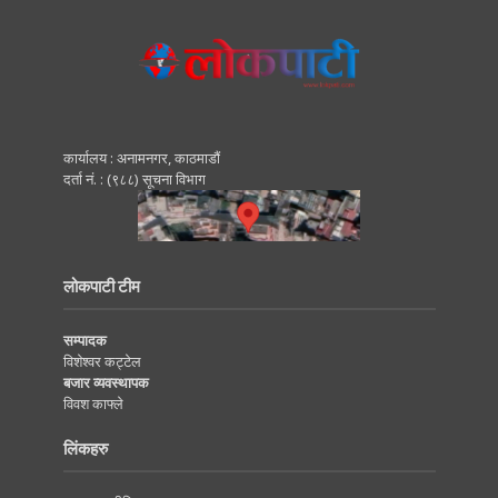
कार्यालय : अनामनगर, काठमाडाैं
दर्ता नं. : (९८८) सूचना विभाग
लोकपाटी टीम
सम्पादक
विशेश्वर कट्टेल
बजार व्यवस्थापक
विवश काफ्ले
लिंकहरु