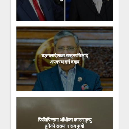
बङ्गलादेशका राष्ट्रपतिलाई
अपदस्थ गर्न दबाब
फिलिपिन्समा आँधीका कारण मृत्यु
हुनेको संख्या १ सय पुग्यो