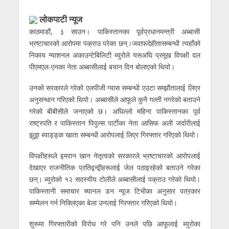
लाेकपाटी न्यूज
काठमाडौं, ३ साउन। पाकिस्तानका पूर्वप्रधानमन्त्री अब्बासी
भ्रष्टाचारको आरोपमा पक्राउ परेका छन्।जवाफदेहीतासम्बन्धी त्यहाँको
निकाय न्याशनल अकाउन्टेबिलिटी ब्युरोले यसअघि प्रमूख विपक्षी दल
पीएमएल-एनका नेता अब्बासीलाई बयान दिन बोलाएको थियो।
उनको सरकारले गरेको एलपीजी ग्यास सम्बन्धी एउटा सम्झौतालाई लिएर
अनुसन्धान गरिएको थियो। अब्बासीले आफूले कुनै गल्ती नगरेको बताउने
गरेको बीबीसीले जनाएको छ। अघिल्लो महिना पाकिस्तानका पूर्व
राष्ट्रपति र पाकिस्तान पिपुल्स पार्टीका नेता आसिफ अली जर्दारीलाई
झुठ्ठा ब्याड्ड्क खाता सम्बन्धी आरोपलाई लिएर गिरफ्तार गरिएको थियो।
विपक्षीहरूले इमरान खान नेतृत्वको सरकारले भ्रष्टाचारको आरोपलाई
देखाएर राजनीतिक प्रतिद्वन्द्वीहरूलाई जेल पठाइरहेको बताउने गरेका
छन्। ब्युरोको १२ सदस्यीय टोलीले अब्बासीलाई पक्राउ गरेको थियो।
पाकिस्तानी समाचार च्यानल डन न्यूज टिभीका अनुसार पत्रकार
सम्मेलन गर्न निक्लिएका बेला उनलाई गिरफ्तार गरिएको थियो।
शुरूमा गिरफ्तारीको विरोध गरे पनि उनले पछि आफूलाई ब्युरोका