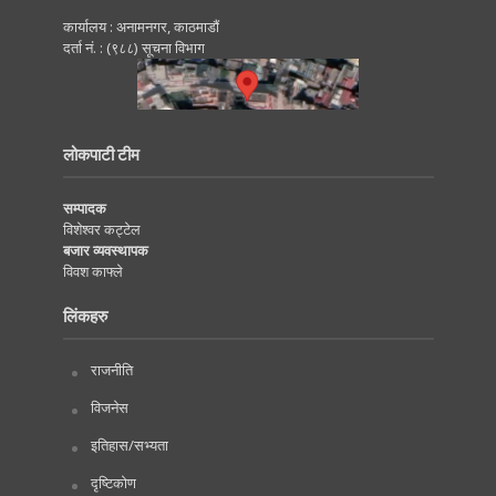
कार्यालय : अनामनगर, काठमाडाैं
दर्ता नं. : (९८८) सूचना विभाग
लोकपाटी टीम
सम्पादक
विशेश्वर कट्टेल
बजार व्यवस्थापक
विवश काफ्ले
लिंकहरु
राजनीति
विजनेस
इतिहास/सभ्यता
दृष्टिकोण