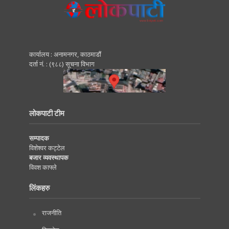
कार्यालय : अनामनगर, काठमाडाैं
दर्ता नं. : (९८८) सूचना विभाग
लोकपाटी टीम
सम्पादक
विशेश्वर कट्टेल
बजार व्यवस्थापक
विवश काफ्ले
लिंकहरु
राजनीति