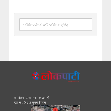
प्रतिक्रिया दिनको लागि यहाँ क्लिक गर्नुहोस्
कार्यालय : अनामनगर, काठमाडाैं
दर्ता नं. : (९८८) सूचना विभाग