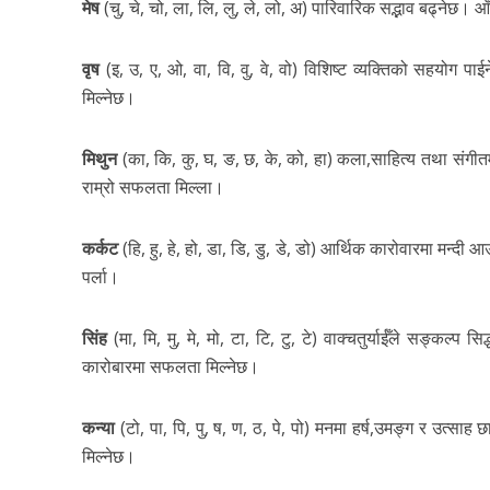
मेष
(चु, चे, चो, ला, लि, लु, ले, लो, अ) पारिवारिक सद्भाव बढ्नेछ। 
वृष
(इ, उ, ए, ओ, वा, वि, वु, वे, वो) विशिष्ट व्यक्तिको सहयोग पा
मिल्नेछ।
मिथुन
(का, कि, कु, घ, ङ, छ, के, को, हा) कला,साहित्य तथा संगीतमा 
राम्रो सफलता मिल्ला।
कर्कट
(हि, हु, हे, हो, डा, डि, डु, डे, डो) आर्थिक कारोवारमा मन्द
पर्ला।
सिंह
(मा, मि, मु, मे, मो, टा, टि, टु, टे) वाक्चतुर्याईँले सङ्कल्
कारोबारमा सफलता मिल्नेछ।
कन्या
(टो, पा, पि, पु, ष, ण, ठ, पे, पो) मनमा हर्ष,उमङ्ग र उत्साह 
मिल्नेछ।