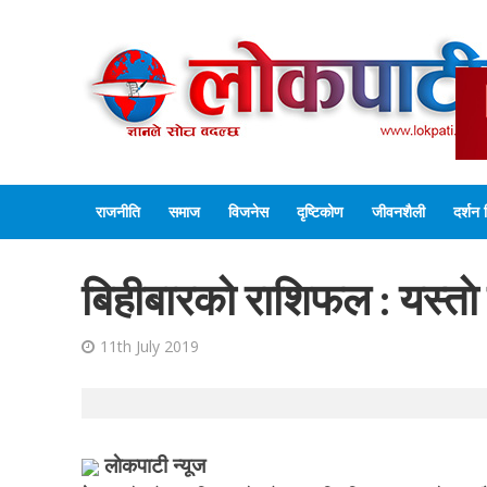
राजनीति
समाज
विजनेस
दृष्टिकोण
जीवनशैली
दर्शन 
बिहीबारको राशिफल : यस्ताे
11th July 2019
लाेकपाटी न्यूज