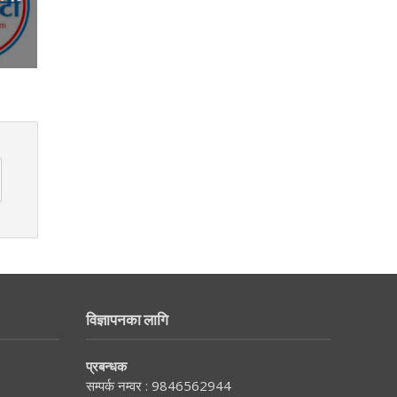
विज्ञापनका लागि
प्रबन्धक
सम्पर्क नम्वर :
9846562944