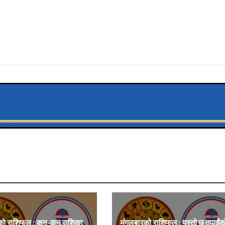
को राशिफल : कुन-कुन राशिका
मंगलबारको राशिफल : यस्तो छ तपाईं