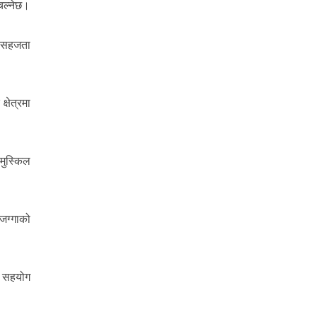
 चल्नेछ।
मा सहजता
्षेत्रमा
 मुस्किल
,जग्गाको
को सहयोग