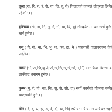
तुला
(रा, रि, रु, रे, रो, ता, ति, तु, ते) चिताएको कामले तीव्रता
रहेको छ।
वृश्चिक
(तो, ना, नि, नु, ने, नो, या, यि, यु) सौन्दर्यतामा धन खर
खर्च हुनेछ।
धनु
( ये, यो, भा, भि, भु, धा, फा, ढा, भे ) घरायसी वातावरणमा 
पाईनेछ।
मकर
(भो,जा,जि,जु,जे,जो,ख,खि,खु,खे,खो,गा,गि) मानसिक चिन्त
ठाउँबाट धनागम हुनेछ।
कुम्भ
(गु, गे, गो, सा, सि, सु, से, सो, दा) नयाँ कार्यको योज
यात्रापनि हुनेछ।
मीन
(दि, दु, थ, झ, ञ, दे, दो, चा, चि) शरीर भारि र मन अस्थिर 