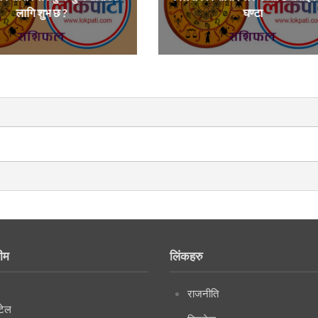
लागि शुभ छ ?
घण्टा
ीम
लिंकहरु
राजनीति
टेल