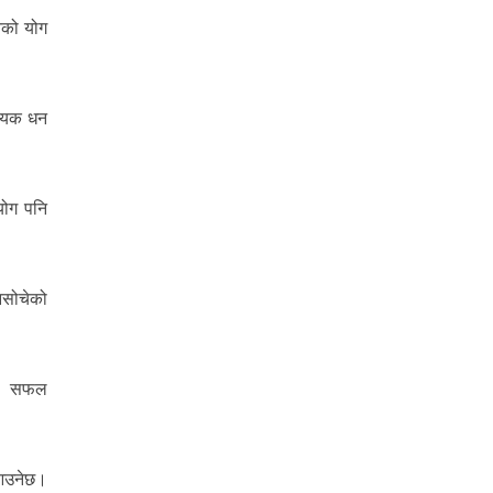
लनको योग
वश्यक धन
योग पनि
नसोचेको
ेछ। सफल
 आउनेछ।