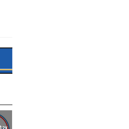
को २४