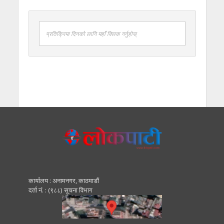
प्रतिक्रिया दिनको लागि यहाँ क्लिक गर्नुहोस्
कार्यालय : अनामनगर, काठमाडाैं
दर्ता नं. : (९८८) सूचना विभाग