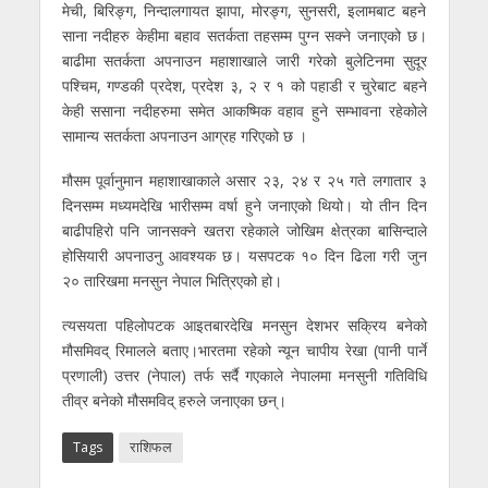
मेची, बिरिङ्ग, निन्दालगायत झापा, मोरङ्ग, सुनसरी, इलामबाट बहने
साना नदीहरु केहीमा बहाव सतर्कता तहसम्म पुग्न सक्ने जनाएको छ।
बाढीमा सतर्कता अपनाउन महाशाखाले जारी गरेको बुलेटिनमा सुदूर
पश्चिम, गण्डकी प्रदेश, प्रदेश ३, २ र १ को पहाडी र चुरेबाट बहने
केही ससाना नदीहरुमा समेत आकष्मिक वहाव हुने सम्भावना रहेकोले
सामान्य सतर्कता अपनाउन आग्रह गरिएको छ ।
मौसम पूर्वानुमान महाशाखाकाले असार २३, २४ र २५ गते लगातार ३
दिनसम्म मध्यमदेखि भारीसम्म वर्षा हुने जनाएको थियो। यो तीन दिन
बाढीपहिरो पनि जानसक्ने खतरा रहेकाले जोखिम क्षेत्रका बासिन्दाले
होसियारी अपनाउनु आवश्यक छ। यसपटक १० दिन ढिला गरी जुन
२० तारिखमा मनसुन नेपाल भित्रिएको हो।
त्यसयता पहिलोपटक आइतबारदेखि मनसुन देशभर सक्रिय बनेको
मौसमिवद् रिमालले बताए।भारतमा रहेको न्यून चापीय रेखा (पानी पार्ने
प्रणाली) उत्तर (नेपाल) तर्फ सर्दै गएकाले नेपालमा मनसुनी गतिविधि
तीव्र बनेको मौसमविद् हरुले जनाएका छन्।
Tags
राशिफल