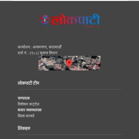
कार्यालय : अनामनगर, काठमाडाैं
दर्ता नं. : (९८८) सूचना विभाग
लोकपाटी टीम
सम्पादक
विशेश्वर कट्टेल
बजार व्यवस्थापक
विवश काफ्ले
लिंकहरु