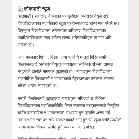
लाेकपाटी न्यूज
काठमाडौं। सत्तारूढ नेकपाको भ्रातृसंगठन अनेरास्ववियूले सवै
विश्वविद्यालयका पदाधिकारी खुला प्रतिस्पर्धावाट छान्न माग गरेको छ।
त्रिभुवन विश्वविद्यालय लगायतका अधिकांश विश्वविद्यालयका
पदाधिकारीहरुको म्याद सकिन लाग्दा अनेरास्ववियूले यो माग अघि
सारेको हो।
आज मंगलबार शिक्षा , विज्ञान तथा प्रविधि मन्त्री गिरिराजमणि
पोखरेलललाई अनेरास्ववियूका कार्यवाहक संयोजक रञ्जित तामाङ
नेतृत्वको टोलीले मागपत्र वुझाएको हो। मागपत्रमा विश्वविद्यालय
राजनीतिक खिचातानी र भागवण्डाको क्रिडास्थल वनेकाले समस्या
बढेको आरोप लगाइएको छ।
मन्त्री पोखरेललाई वुझाइएको मागपत्रमा भनिएको छ ‘विभिन्न
विश्वविद्यालयमा पदाधिकारीदेखि लिएर क्याम्पस प्रमुखसम्मको नियुक्ति
दलीय वफादारिता र भागवण्डाको आधारमा हुने प्रवृत्ति अन्त्य गर्द‌ै
विद्यमान ऐन संशोधन गरेर यसपटकवाटै लागू हुनेगरी खुला प्रतिस्पर्धाको
आधारमा पदाधिकारी छनौट हुने ब्यवस्था मिलाइयोस्।’