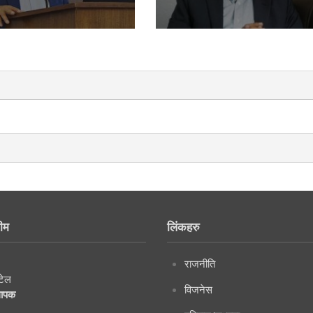
ीम
लिंकहरु
राजनीति
टेल
विजनेस
थापक