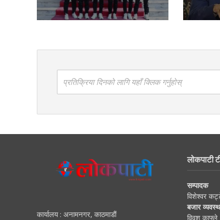
प्रतिक्रिया दिनको लागि यहाँ क्लिक गर्नुहोस्
लोकपाटी ट
सम्पादक
विशेश्वर कट्
बजार व्यवस्
कार्यालय : अनामनगर, काठमाडाैं
विवश काफ्ले