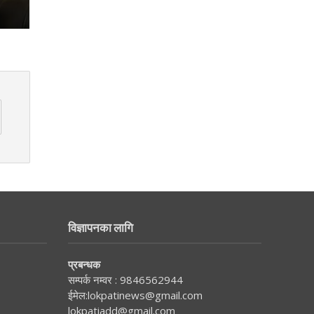
विज्ञापनका लागि
प्रबन्धक
सम्पर्क नम्वर :
9846562944
ईमेल:
lokpatinews@gmail.com
lokpatiadd@gmail.com