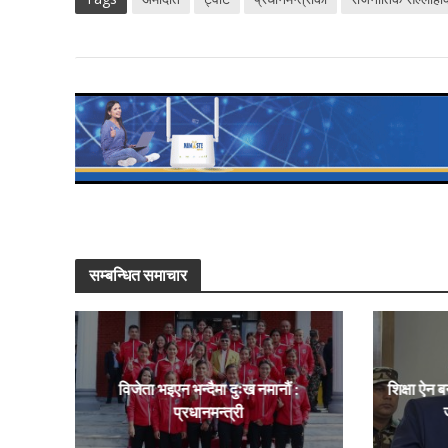
सम्बन्धित समाचार
विजेता भइएन भन्दैमा दुःख नमानौं :
शिक्षा ऐन ब
प्रधानमन्त्री