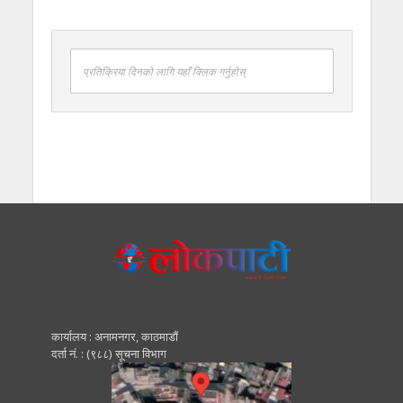
प्रतिक्रिया दिनको लागि यहाँ क्लिक गर्नुहोस्
कार्यालय : अनामनगर, काठमाडाैं
दर्ता नं. : (९८८) सूचना विभाग