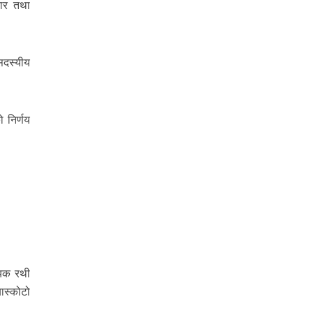
चार तथा
सदस्यीय
 निर्णय
ायक रथी
बास्कोटो