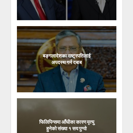
बङ्गलादेशका राष्ट्रपतिलाई
अपदस्थ गर्न दबाब
फिलिपिन्समा आँधीका कारण मृत्यु
हुनेको संख्या १ सय पुग्यो