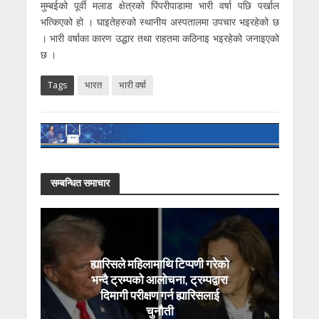
मुम्बईको पूर्वी मलाड क्षेत्रको पिंपरीपाडामा भारी वर्षा पछि पर्खाल
भत्किएको हो । घाइतेहरुको स्थानीय अस्पतालमा उपचार भइरहेको छ
। भारी वर्षाका कारण उद्धार तथा राहतमा कठिनाइ भइरहेको जनाइएको
छ ।
Tags
भारत
भारी वर्षा
सम्बन्धित समाचार
ह्यारिसले महिलामाथि टिप्पणी गरेको
भन्दै ट्रम्पको आलोचना, ट्रम्पद्वारा
दिमागी परीक्षण गर्न ह्यारिसलाई
चुनौती