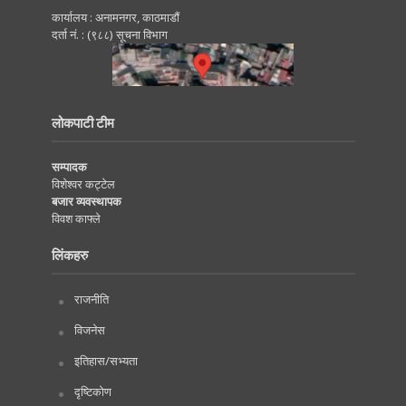
कार्यालय : अनामनगर, काठमाडाैं
दर्ता नं. : (९८८) सूचना विभाग
लोकपाटी टीम
सम्पादक
विशेश्वर कट्टेल
बजार व्यवस्थापक
विवश काफ्ले
लिंकहरु
राजनीति
विजनेस
इतिहास/सभ्यता
दृष्टिकोण