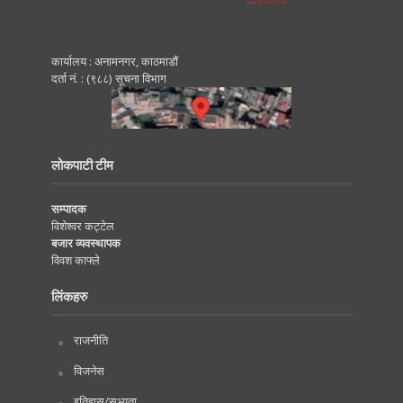
कार्यालय : अनामनगर, काठमाडाैं
दर्ता नं. : (९८८) सूचना विभाग
लोकपाटी टीम
सम्पादक
विशेश्वर कट्टेल
बजार व्यवस्थापक
विवश काफ्ले
लिंकहरु
राजनीति
विजनेस
इतिहास/सभ्यता