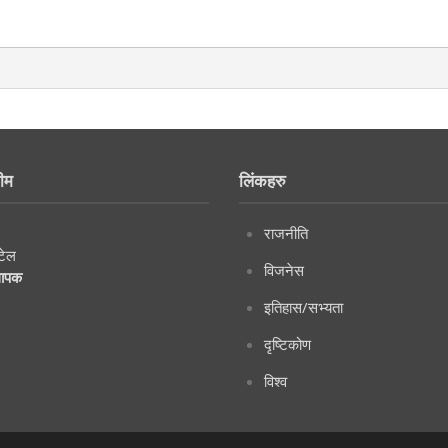
ीम
लिंकहरु
राजनीति
टेल
विजनेस
थापक
इतिहास/सभ्यता
दृष्टिकोण
विश्व