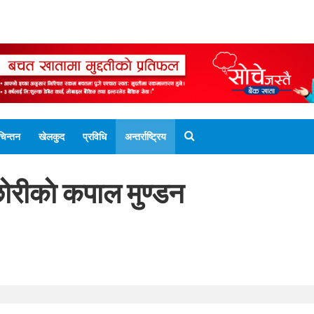
ENGLISH EDITION
नेपाली संस्करण
UNICODE 
चिन्तन
खेलकुद
प्रविधि
अन्तर्राष्ट्रिय
ाछोरीकाे कपाल मुण्डन