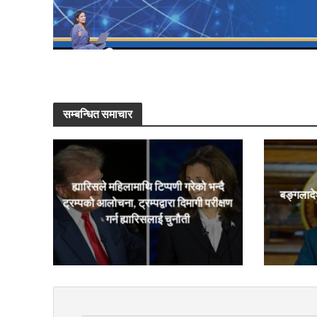
सम्बन्धित समाचार
ह्यारिसले महिलामाथि टिप्पणी गरेको भन्दै
बङ्गलादे
ट्रम्पको आलोचना, ट्रम्पद्वारा दिमागी परीक्षण
गर्न ह्यारिसलाई चुनौती