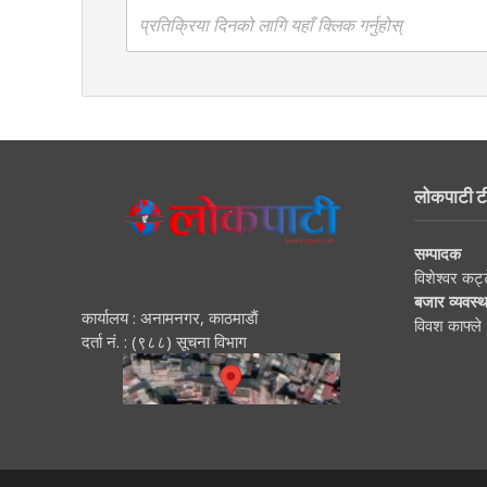
प्रतिक्रिया दिनको लागि यहाँ क्लिक गर्नुहोस्
लोकपाटी ट
सम्पादक
विशेश्वर कट्
बजार व्यवस्
कार्यालय : अनामनगर, काठमाडाैं
विवश काफ्ले
दर्ता नं. : (९८८) सूचना विभाग