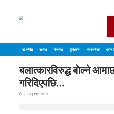
राजनीति
समाज
विजनेस
दृष्टिकोण
जीवनशैली
दर्शन 
बलात्कारविरुद्ध बाेल्ने आम
गरिदिएपछि…
29th June 2019