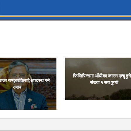
फिलिपिन्समा आँधीका कारण मृत्यु हुन
शका राष्ट्रपतिलाई अपदस्थ गर्न
संख्या १ सय पुग्यो
दबाब