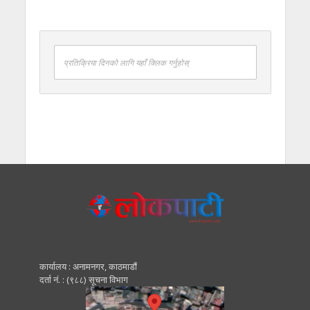
प्रतिक्रिया दिनको लागि यहाँ क्लिक गर्नुहोस्
कार्यालय : अनामनगर, काठमाडाैं
दर्ता नं. : (९८८) सूचना विभाग