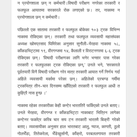
न प्रयोगशाला छन् न कर्मचारी।विषादी परीक्षण नगरेका तरकारी र
फलफूल आयातमा सरकारले रोक लगाएको छ। तर, नाकामा न
प्रयोगशाला छन् न कर्मचारी।
पछिल्लो एक सातामा तरकारी र फलफूल बोकेका १०३ ट्रक विभिन्न
नाकामा रोकिएका छन्। तरकारी तथा फलफूल व्यवसायी महासंघका
अध्यक्ष खोमप्रसाद घिमिरेका अनुसार सुनौली–भैरहवा नाकामा ५८,
काँकडभिट्टामा १९, वीरगन्जमा १४, कैलाली र विराटनगरमा ६-६ ट्रक
रोकिएका छन्। ‘विषादी परीक्षणका लागि भनेर भन्सार पास गरेका
तरकारी र फलफूलका ट्रक रोकिएका छन्,’ उनले भने, ‘सरकारले
पूर्वतयारी विनै विषादी परीक्षण गरेर मात्र तरकारी आयात गर्ने निर्णय गर्दा
अहिले व्यवसायी मर्कामा परेका छन्। अहिलेको प्रचण्ड गर्मीमा
ट्रकभित्र तीन–चार दिनसम्म खाँदिएको तरकारी र फलफूल आधी त
कुहिएरै नास हुन्छ ।’
नाकामा रहेका तरकारीका केही कन्टेर भारततिरै फर्किएको उनले बताए।
उनले भैरहवा, वीरगन्ज र काँकडभिट्टा नाकाबाट भित्रिन लागेका
कन्टेनर फर्काएर करिब चार सय टन तरकारी भारतमै बिक्री गरेको
बताए। व्यवसायीका अनुसार हाल भारतबाट आलु, प्याज, कागती, ठूलो
गोलभेँडा, तितेकरेला, भेँडेखुर्सानी, काँक्रो, परबललगायत तरकारी