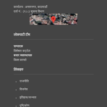
कार्यालय : अनामनगर, काठमाडाैं
दर्ता नं. : (९८८) सूचना विभाग
लोकपाटी टीम
सम्पादक
विशेश्वर कट्टेल
बजार व्यवस्थापक
विवश काफ्ले
लिंकहरु
राजनीति
विजनेस
इतिहास/सभ्यता
दृष्टिकोण