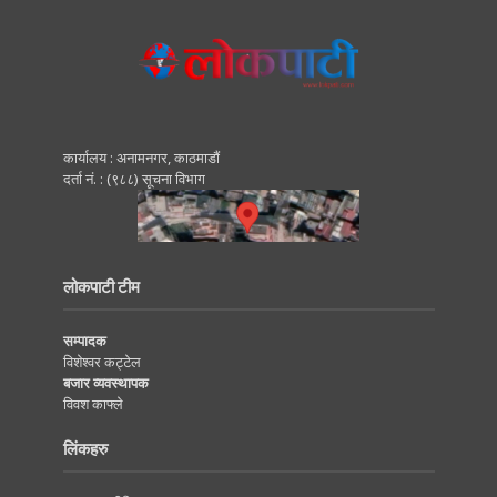
कार्यालय : अनामनगर, काठमाडाैं
दर्ता नं. : (९८८) सूचना विभाग
लोकपाटी टीम
सम्पादक
विशेश्वर कट्टेल
बजार व्यवस्थापक
विवश काफ्ले
लिंकहरु