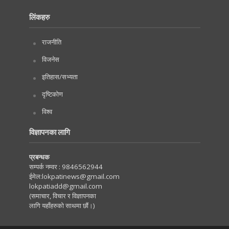
लिंकहरु
राजनीति
विजनेस
इतिहास/सभ्यता
दृष्टिकोण
विश्व
विज्ञापनका लागि
प्रबन्धक
सम्पर्क नम्वर :
9846562944
ईमेल:
lokpatinews@gmail.com
lokpatiadd@gmail.com
(समाचार, विचार र विज्ञापनका
लागि यहाँहरुको साथमा छौं।)