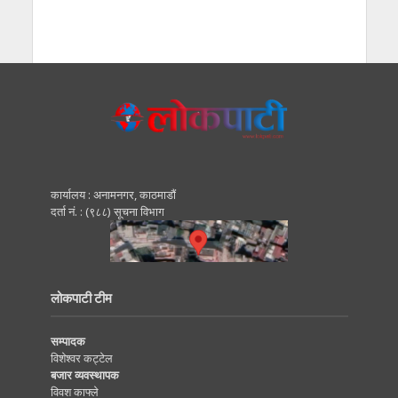
कार्यालय : अनामनगर, काठमाडाैं
दर्ता नं. : (९८८) सूचना विभाग
लोकपाटी टीम
सम्पादक
विशेश्वर कट्टेल
बजार व्यवस्थापक
विवश काफ्ले