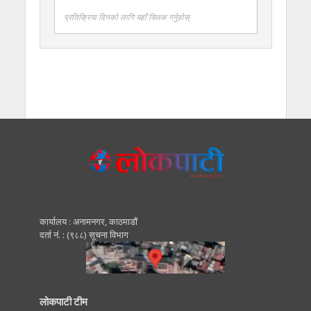
प्रतिक्रिया दिनको लागि यहाँ क्लिक गर्नुहोस्
कार्यालय : अनामनगर, काठमाडाैं
दर्ता नं. : (९८८) सूचना विभाग
लोकपाटी टीम