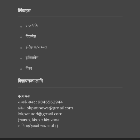
लिंकहरु
राजनीति
विजनेस
इतिहास/सभ्यता
दृष्टिकोण
विश्व
विज्ञापनका लागि
प्रबन्धक
सम्पर्क नम्वर :
9846562944
ईमेल:
lokpatinews@gmail.com
lokpatiadd@gmail.com
(समाचार, विचार र विज्ञापनका
लागि यहाँहरुको साथमा छौं।)