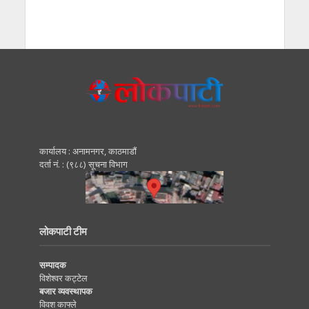
कार्यालय : अनामनगर, काठमाडाैं
दर्ता नं. : (९८८) सूचना विभाग
लोकपाटी टीम
सम्पादक
विशेश्वर कट्टेल
बजार व्यवस्थापक
विवश काफ्ले