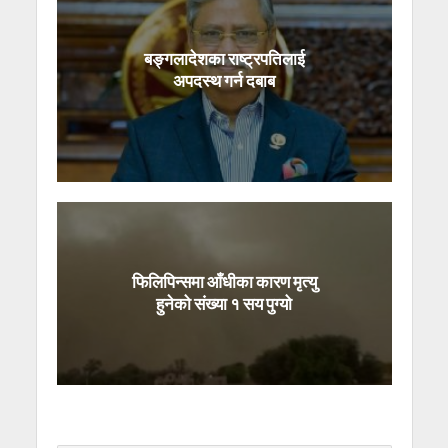
बङ्गलादेशका राष्ट्रपतिलाई
अपदस्थ गर्न दबाब
फिलिपिन्समा आँधीका कारण मृत्यु
हुनेको संख्या १ सय पुग्यो