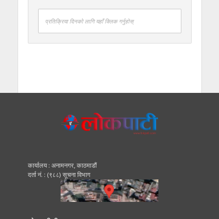
प्रतिक्रिया दिनको लागि यहाँ क्लिक गर्नुहोस्
कार्यालय : अनामनगर, काठमाडाैं
दर्ता नं. : (९८८) सूचना विभाग