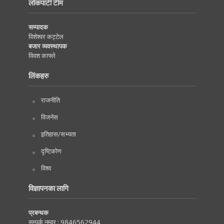
लोकपाटी टीम
सम्पादक
विशेश्वर कट्टेल
बजार व्यवस्थापक
विवश काफ्ले
लिंकहरु
राजनीति
विजनेस
इतिहास/सभ्यता
दृष्टिकोण
विश्व
विज्ञापनका लागि
प्रबन्धक
सम्पर्क नम्वर :
9846562944