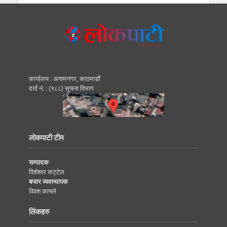
कार्यालय : अनामनगर, काठमाडाैं
दर्ता नं. : (९८८) सूचना विभाग
लोकपाटी टीम
सम्पादक
विशेश्वर कट्टेल
बजार व्यवस्थापक
विवश काफ्ले
लिंकहरु