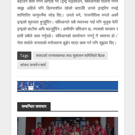
बढाउने काम नगर्न आग्रह गरे।द्वन्द्व भड्काउने, संविधानको पालना नगर्ने
समूह अहिले पनि क्रियाशील रहेको बताउँदै उनले द्वन्द्वतिर नभई
शान्तितिर जानुपर्नेमा जोड दिए। उनले भने, ‘राजनीतिक रुपले अर्को
द्वन्द्वको सुरुवात हुनुहुँदैन। संविधानले सबै व्यवस्था गर्दा पनि मुलुक फेरि
द्वन्द्वको बाटोमा अघि बढनुहुँदैन। हामीसँग संविधान छ, त्यसको सरकार र
हामी सबैले काम गर्नुपर्छ। संविधानको कार्यान्वन नगर्नु नै समस्या हो।’
नेता शर्माले जनताको मनोभावना बुझेर मात्र काम गर्न पनि सुझाव दिए।
Tags
संसदको राज्यव्यवस्था तथा सुशासन समितिको बैठक
सांसद जनार्दन शर्मा
सम्बन्धित समाचार