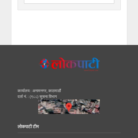
कार्यालय : अनामनगर, काठमाडाैं
दर्ता नं. : (९८८) सूचना विभाग
लोकपाटी टीम