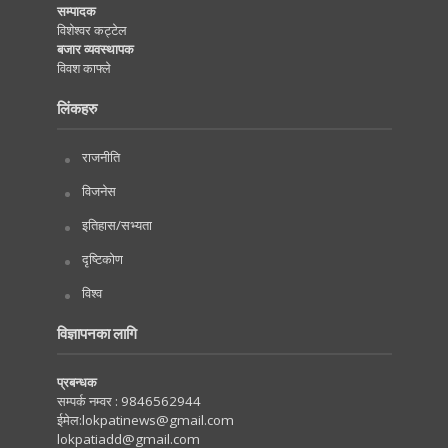
सम्पादक
विशेश्वर कट्टेल
बजार व्यवस्थापक
विवश काफ्ले
लिंकहरु
राजनीति
विजनेस
इतिहास/सभ्यता
दृष्टिकोण
विश्व
विज्ञापनका लागि
प्रबन्धक
सम्पर्क नम्वर :
9846562944
ईमेल:
lokpatinews@gmail.com
lokpatiadd@gmail.com