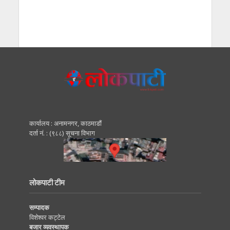
कार्यालय : अनामनगर, काठमाडाैं
दर्ता नं. : (९८८) सूचना विभाग
लोकपाटी टीम
सम्पादक
विशेश्वर कट्टेल
बजार व्यवस्थापक