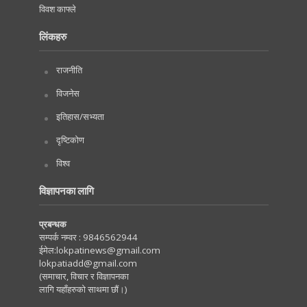
विवश काफ्ले
लिंकहरु
राजनीति
विजनेस
इतिहास/सभ्यता
दृष्टिकोण
विश्व
विज्ञापनका लागि
प्रबन्धक
सम्पर्क नम्वर :
9846562944
ईमेल:
lokpatinews@gmail.com
lokpatiadd@gmail.com
(समाचार, विचार र विज्ञापनका
लागि यहाँहरुको साथमा छौं।)