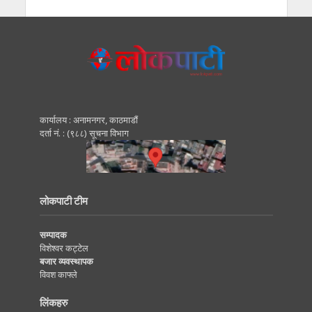
कार्यालय : अनामनगर, काठमाडाैं
दर्ता नं. : (९८८) सूचना विभाग
लोकपाटी टीम
सम्पादक
विशेश्वर कट्टेल
बजार व्यवस्थापक
विवश काफ्ले
लिंकहरु