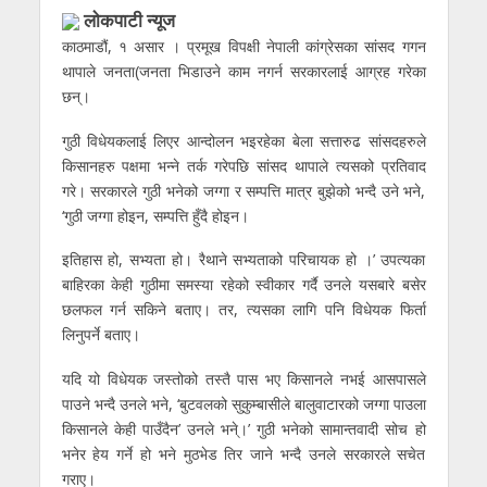
लाेकपाटी न्यूज
काठमाडौं, १ असार । प्रमूख विपक्षी नेपाली कांग्रेसका सांसद गगन
थापाले जनता(जनता भिडाउने काम नगर्न सरकारलाई आग्रह गरेका
छन्।
गुठी विधेयकलाई लिएर आन्दोलन भइरहेका बेला सत्तारुढ सांसदहरुले
किसानहरु पक्षमा भन्ने तर्क गरेपछि सांसद थापाले त्यसको प्रतिवाद
गरे। सरकारले गुठी भनेको जग्गा र सम्पत्ति मात्र बुझेको भन्दै उने भने,
‘गुठी जग्गा होइन, सम्पत्ति हुँदै होइन।
इतिहास हो, सभ्यता हो। रैथाने सभ्यताको परिचायक हो ।’ उपत्यका
बाहिरका केही गुठीमा समस्या रहेको स्वीकार गर्दै उनले यसबारे बसेर
छलफल गर्न सकिने बताए। तर, त्यसका लागि पनि विधेयक फिर्ता
लिनुपर्ने बताए।
यदि यो विधेयक जस्तोको तस्तै पास भए किसानले नभई आसपासले
पाउने भन्दै उनले भने, ‘बुटवलको सुकुम्बासीले बालुवाटारको जग्गा पाउला
किसानले केही पाउँदैन’ उनले भने्।’ गुठी भनेको सामान्तवादी सोच हो
भनेर हेय गर्ने हो भने मुठभेड तिर जाने भन्दै उनले सरकारले सचेत
गराए।