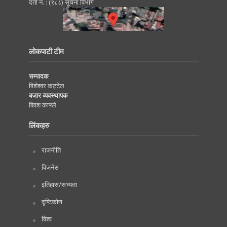
दर्ता नं. : (९८८) सूचना विभाग
लोकपाटी टीम
सम्पादक
विशेश्वर कट्टेल
बजार व्यवस्थापक
विवश काफ्ले
लिंकहरु
राजनीति
विजनेस
इतिहास/सभ्यता
दृष्टिकोण
विश्व