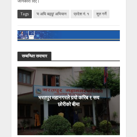
जानकारी दिए।
Tags
‘म अघि बढ्छु’ अभियान
प्रदेश नं. १
शुरु गर्ने
सम्बन्धित समाचार
भरतपुर महानगरले गर्‍यो करिब ९ सय
छोरीको बीमा