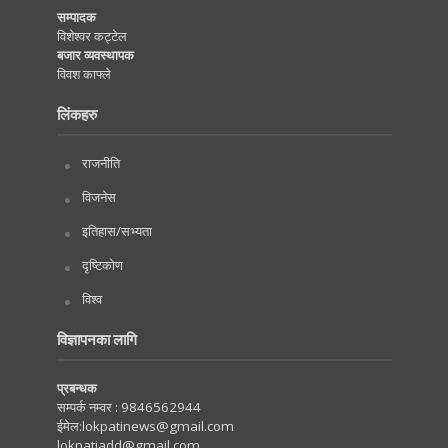
सम्पादक
विशेश्वर कट्टेल
बजार व्यवस्थापक
विवश काफ्ले
लिंकहरु
राजनीति
विजनेस
इतिहास/सभ्यता
दृष्टिकोण
विश्व
विज्ञापनका लागि
प्रबन्धक
सम्पर्क नम्वर :
9846562944
ईमेल:
lokpatinews@gmail.com
lokpatiadd@gmail.com