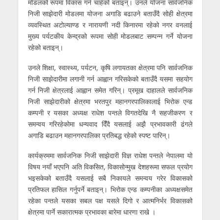
मोडलको रूपमा विकास गर्न चाहेको बताइन्। उनले योजना सार्वजनिक
निजी साझेदारी मोडलमा योजना अगाडि बढाउने बताउँदै सोही क्षेत्रमा
व्यवस्थित अटोल्याण्ड र नारायणी नदी किनारमा रहेको नगर वनलाई
मुख्य पर्यटकीय केन्द्रको रूपमा सोही मोडलबाट सम्पन्न गर्ने योजना
रहेको बताइन्।
उनले शिक्षा, स्वास्थ्य, पर्यटन, कृषि लगायतका क्षेत्रमा पनि सार्वजनिक
निजी साझेदारीमा लगानी गर्न आह्वान गरिसकेको बताउँदै यसमा सहयोग
गर्न निजी क्षेत्रलाई आह्वान समेत गरिन्। प्रमूख दाहालले सार्वजनिक
निजी साझेदारीको क्षेत्रमा भरतपुर महानगरपालिकालाई भिरोक एन्ड
कम्पनी र यसका अध्यक्ष राधेश पन्तले विगतदेखि नै सहजीकरण र
समन्वय गरिरहेकोमा धन्यवाद दिँँदै यसलाई अझै प्रभावकारी ढंगले
अगाडि बढाउन महानगरपालिका प्रतिबद्ध रहेको स्पष्ट पारिन्।
कार्यक्रममा सार्वजनिक निजी साझेदारी विज्ञ राधेश पन्तले नेपालमा यो
विषय नयाँ भएपनि अति विकसित, विकासोन्मुख देशहरूमा सफल प्रयोग
भइसकेको बताउँदै यसलाई सबै निकायले समन्वय गरेर विकासको
प्रतिफल हासिल गर्नुपर्ने बताइन्। भिरोक एन्ड कम्पनीका अध्यक्षसमेत
रहेका पन्तले यसका सबल पक्ष यसले दिगो र आत्मनिर्भर विकासको
क्षेत्रमा पार्ने सकारात्मक प्रभावका बारेमा धारणा राखे ।