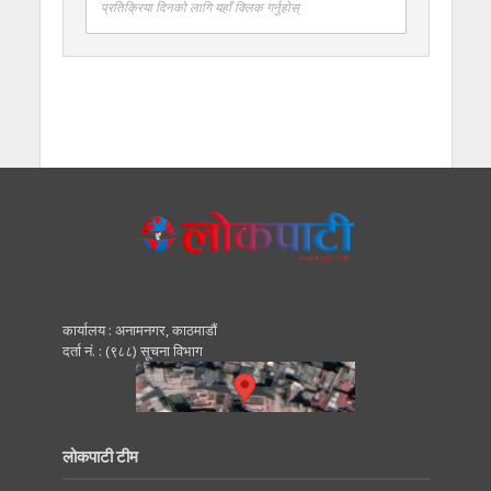
प्रतिक्रिया दिनको लागि यहाँ क्लिक गर्नुहोस्
कार्यालय : अनामनगर, काठमाडाैं
दर्ता नं. : (९८८) सूचना विभाग
लोकपाटी टीम