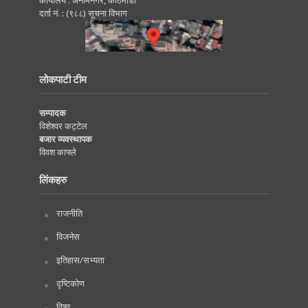
दर्ता नं. : (९८८) सूचना विभाग
लोकपाटी टीम
सम्पादक
विशेश्वर कट्टेल
बजार व्यवस्थापक
विवश काफ्ले
लिंकहरु
राजनीति
विजनेस
इतिहास/सभ्यता
दृष्टिकोण
विश्व