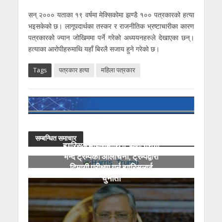
सन् २००० यताका १९ वर्षमा मेक्सिकोमा झण्डै १०० पत्रकारको हत्या
भइसकेको छ। लागूपदार्थका तस्कर र राजनीतिक भ्रष्टाचारीका कारण
पत्रकारको ज्यान जोखिममा पर्ने गरेको अध्ययनहरुले देखाएका छन्।
हत्याका आरोपीहरुमाथि यहाँ बिरलै सजाय हुने गरेको छ।
Tags
पत्रकार हत्या
महिला पत्रकार
सम्बन्धित समाचार
ह्यारिसले महिलामाथि टिप्पणी गरेको
भन्दै ट्रम्पको आलोचना, ट्रम्पद्वारा
दिमागी परीक्षण गर्न ह्यारिसलाई
चुनौती