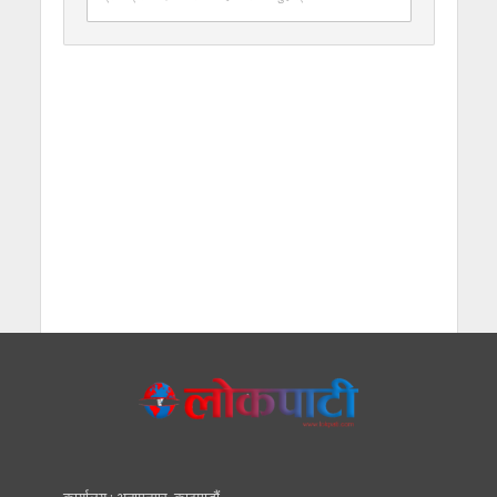
कार्यालय : अनामनगर, काठमाडाैं