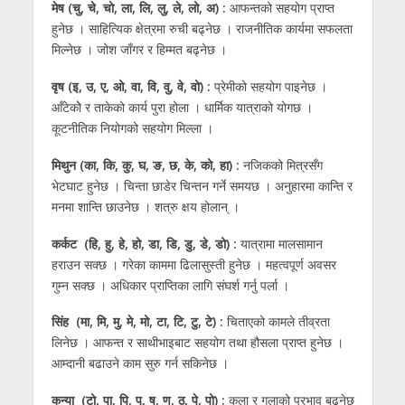
मेष (चु, चे, चो, ला, लि, लु, ले, लो, अ) :
आफन्तको सहयोग प्राप्त
हुनेछ । साहित्यिक क्षेत्रमा रुची बढ्नेछ । राजनीतिक कार्यमा सफलता
मिल्नेछ । जोश जाँगर र हिम्मत बढ्नेछ ।
वृष (इ, उ, ए, ओ, वा, वि, वु, वे, वो) :
प्रेमीको सहयोग पाइनेछ ।
आँटेकोे र ताकेको कार्य पुरा होला । धार्मिक यात्राको योगछ ।
कूटनीतिक नियोगको सहयोग मिल्ला ।
मिथुन (का, कि, कु, घ, ङ, छ, के, को, हा) :
नजिकको मित्रसँग
भेटघाट हुनेछ । चिन्ता छाडेर चिन्तन गर्ने समयछ । अनुहारमा कान्ति र
मनमा शान्ति छाउनेछ । शत्रु क्षय होलान् ।
कर्कट (हि, हु, हे, हो, डा, डि, डु, डे, डो) :
यात्रामा मालसामान
हराउन सक्छ । गरेका काममा ढिलासुस्ती हुनेछ । महत्वपूर्ण अवसर
गुम्न सक्छ । अधिकार प्राप्तिका लागि संघर्श गर्नु पर्ला ।
सिंह (मा, मि, मु, मे, मो, टा, टि, टु, टे) :
चिताएको कामले तीव्रता
लिनेछ । आफन्त र साथीभाइबाट सहयोग तथा हौसला प्राप्त हुनेछ ।
आम्दानी बढाउने काम सुरु गर्न सकिनेछ ।
कन्या (टो, पा, पि, पु, ष, ण, ठ, पे, पो) :
कला र गलाको प्रभाव बढ्नेछ