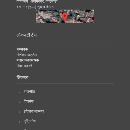
कार्यालय : अनामनगर, काठमाडाैं
दर्ता नं. : (९८८) सूचना विभाग
लोकपाटी टीम
सम्पादक
विशेश्वर कट्टेल
बजार व्यवस्थापक
विवश काफ्ले
लिंकहरु
राजनीति
विजनेस
इतिहास/सभ्यता
दृष्टिकोण