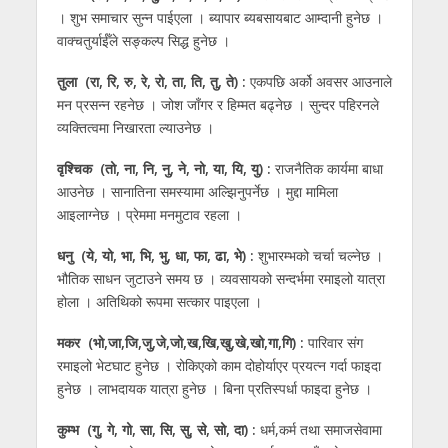
। शुभ समाचार सुन्न पाईएला । ब्यापार ब्यबसायबाट आम्दानी हुनेछ ।
वाक्चतुर्याईँले सङ्कल्प सिद्ध हुनेछ ।
तुला (रा, रि, रु, रे, रो, ता, ति, तु, ते) :
एकपछि अर्को अवसर आउनाले
मन प्रसन्न रहनेछ । जोश जाँगर र हिम्मत बढ्नेछ । सुन्दर पहिरनले
व्यक्तित्वमा निखारता ल्याउनेछ ।
वृश्चिक (तो, ना, नि, नु, ने, नो, या, यि, यु) :
राजनैतिक कार्यमा बाधा
आउनेछ । सानातिना समस्यामा अल्झिनुपर्नेछ । मुद्दा मामिला
आइलाग्नेछ । प्रेममा मनमुटाव रहला ।
धनु (ये, यो, भा, भि, भु, धा, फा, ढा, भे) :
शुभारम्भको चर्चा चल्नेछ ।
भौतिक साधन जुटाउने समय छ । व्यवसायको सन्दर्भमा रमाइलो यात्रा
होला । अतिथिको रूपमा सत्कार पाइएला ।
मकर (भो,जा,जि,जु,जे,जो,ख,खि,खु,खे,खो,गा,गि) :
पारिवार संग
रमाइलो भेटघाट हुनेछ । रोकिएको काम दोहोर्याएर प्रयत्न गर्दा फाइदा
हुनेछ । लाभदायक यात्रा हुनेछ । बिना प्रतिस्पर्धा फाइदा हुनेछ ।
कुम्भ (गु, गे, गो, सा, सि, सु, से, सो, दा) :
धर्म,कर्म तथा समाजसेवामा