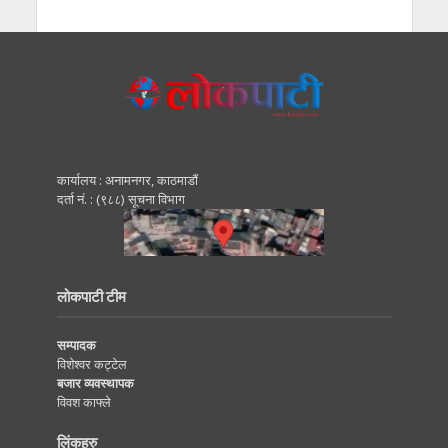
कार्यालय : अनामनगर, काठमाडाैं
दर्ता नं. : (९८८) सूचना विभाग
लोकपाटी टीम
सम्पादक
विशेश्वर कट्टेल
बजार व्यवस्थापक
विवश काफ्ले
लिंकहरु