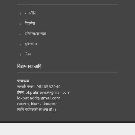
राजनीति
विजनेस
इतिहास/सभ्यता
दृष्टिकोण
विश्व
विज्ञापनका लागि
प्रबन्धक
सम्पर्क नम्वर :
9846562944
ईमेल:
lokpatinews@gmail.com
lokpatiadd@gmail.com
(समाचार, विचार र विज्ञापनका
लागि यहाँहरुको साथमा छौं।)
Copyright © 2020. All Rights Reserved by Lokpati.com