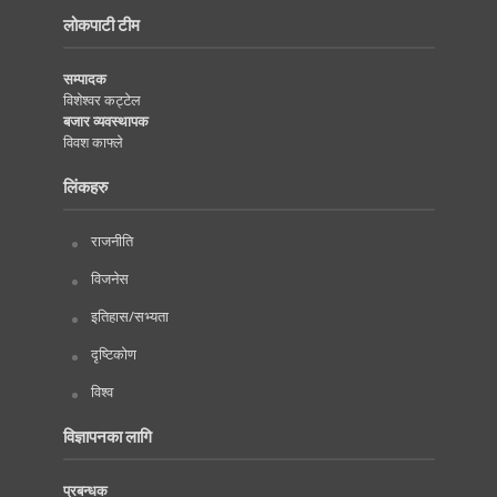
लोकपाटी टीम
सम्पादक
विशेश्वर कट्टेल
बजार व्यवस्थापक
विवश काफ्ले
लिंकहरु
राजनीति
विजनेस
इतिहास/सभ्यता
दृष्टिकोण
विश्व
विज्ञापनका लागि
प्रबन्धक