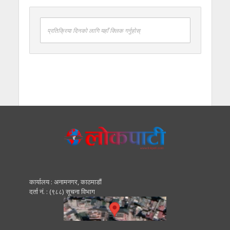
प्रतिक्रिया दिनको लागि यहाँ क्लिक गर्नुहोस्
कार्यालय : अनामनगर, काठमाडाैं
दर्ता नं. : (९८८) सूचना विभाग