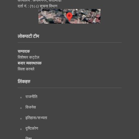
कार्यालय : अनामनगर, काठमाडाैं
दर्ता नं. : (९८८) सूचना विभाग
लोकपाटी टीम
सम्पादक
विशेश्वर कट्टेल
बजार व्यवस्थापक
विवश काफ्ले
लिंकहरु
राजनीति
विजनेस
इतिहास/सभ्यता
दृष्टिकोण
विश्व