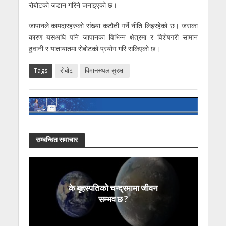
रोबोटको जडान गरिने जनाइएको छ।
जापानले कामदारहरुको संख्या कटौती गर्ने नीति लिइरहेको छ। जसका
कारण यसअघि पनि जापानका विभिन्न क्षेत्रमा र विशेषगरी सामान
ढुवानी र यातायातमा रोबोटको प्रयोग गरि सकिएको छ।
Tags
रोबोट
विमानस्थल सुरक्षा
सम्बन्धित समाचार
के बृहस्पतिको चन्द्रमामा जीवन
सम्भव छ ?