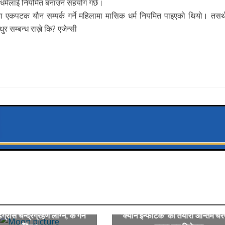
क धर्मलाई नियमित बनाउन सहयोग गर्छ।
ीमा एकपटक यौन सम्पर्क गर्ने महिलामा मासिक धर्म नियमित पाइएको थियो। तसर्
 सम्बन्ध राख्ने कि? एजेन्सी
‘क्यान इन्फोटेक’ को तयारी अन्तिम च
रास चन्द्रग्रहण लाग्ने, के गर्न