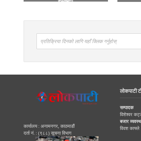
हस्तक्षेप!
प्रतिक्रिया दिनको लागि यहाँ क्लिक गर्नुहोस्
लोकपाटी ट
सम्पादक
विशेश्वर कट्
बजार व्यवस्
कार्यालय : अनामनगर, काठमाडाैं
विवश काफ्ले
दर्ता नं. : (९८८) सूचना विभाग