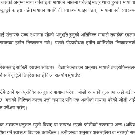
ो, जसको अनुभव माया गर्नेलाई वा मायाको जालमा पर्नेलाई मात्र थाहा हुन्छ।
माया व
भूतपूर्व फाइदा गर्छ।मायाका अनगिन्ती स्वास्थ्य फाइदा छन्। मायामा पर्दा स्वास्थ्य
ई संसारकै उच्च स्थानमा रहेको अनुभूति हुनुको अतिरिक्त मायाले तपाईंको छाल
सलगायतका हर्मोन निष्कासन गर्छ। यसले पीडाबोधक हर्मोन कोर्टिसोल निष्कासनको
िप्रेसनलाई सजिलै हराउन सकिन्छ। वैज्ञानिकहरुका अनुसार मायाले इन्ड्रोफिन्स
नको वृद्धिले डिप्रेसनलाई जित्न सहयोग पुर्‍याउँछ।
पार्टमेन्टको एक प्रतिवेदनअनुसार मायामा परेका जोडी अन्यको तुलनामा अझै बढी स
न्छ।यसको निश्चित कारण पत्तो नलगाए पनि एक अर्काको मायामा परेको जोडी अझै
त परीक्षण गर्छन्।
 अध्ययनअनुसार खुसी विवाह वा सम्बन्ध भएको जोडीको रक्तचाप अन्य (अविव
त गर्ने स्वास्थ्य विज्ञहरु बताउँछन। उनीहरुका अनुसार असन्तुलित वा नराम्रो सम्ब