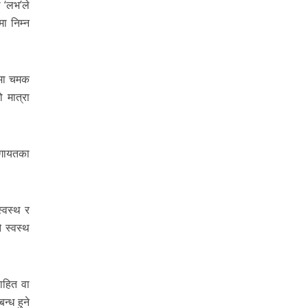
ा ‘लभ’ले
मा निम्न
ामा चमक
 मात्रा
लगायतका
्वस्थ र
 स्वस्थ
ाहित वा
न्ध हुने