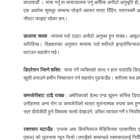
काठमाडौं । माया गर्नु वा मायाजालमा पर्नु आफैँमा अनौठो अनुभूति ह
एक अर्कामा सुमधुर सम्बन्ध जोड्ने अवसर मात्र दिँदैन, स्वास्थ्यमै अ
नौवटा फाइदा रहेका छन्।
छालामा चमक
: मायामा पर्दा एउटा अनौठो अनुभव हुन सक्छ। आफूला
थपिदिन्छ। विज्ञहरुका अनुसार मायामा पर्दा शरीरले इन्ड्रोफिन्
घटाउन सहयोग गर्छ।
डिप्रेसन जित्ने शक्ति
: माया गर्ने व्यक्तिको साथ र हात पाएपछि ड
खुसी बनाउने हर्मोन निष्कासन गर्न सहयोग पु¥याउँछ। शरीरमा यस हर्मो
कमजोरीबाट टाढै राख्छ :
अमेरिकाको हेल्थ एन्ड ह्युमन सर्भिस डि
उनीहरुमा अन्य रोग वा कमजोरीको मात्रा तुलनात्मक रुपमा कम हु
भएर दीर्घजीवी हुने विषयमा चासो देखाउने, उचित व्यायाम गर्ने र नियमि
रक्तचाप घटाउँछ
: एनल्स अफ बियभियरल मेडिसिनमा प्रकाशित एक
एकल) को तुलनामा न्यून थियो।तपाईंको सम्बन्धले रक्तचापलाई निर्देशि