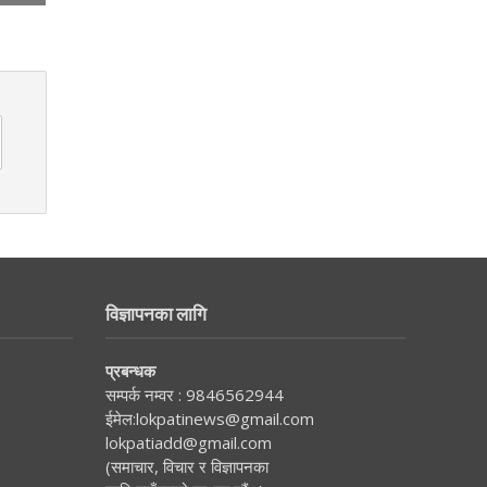
विज्ञापनका लागि
प्रबन्धक
सम्पर्क नम्वर :
9846562944
ईमेल:
lokpatinews@gmail.com
lokpatiadd@gmail.com
(समाचार, विचार र विज्ञापनका