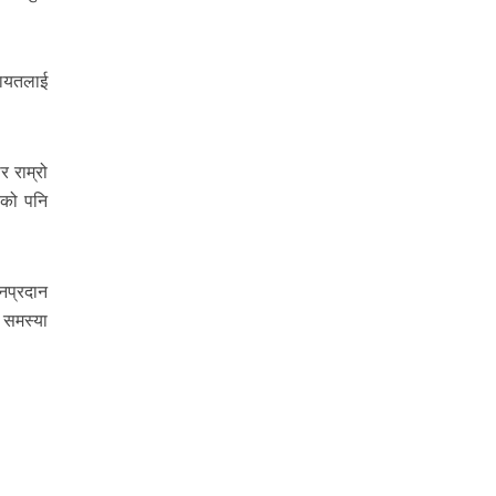
गायतलाई
 राम्रो
एको पनि
ानप्रदान
 समस्या