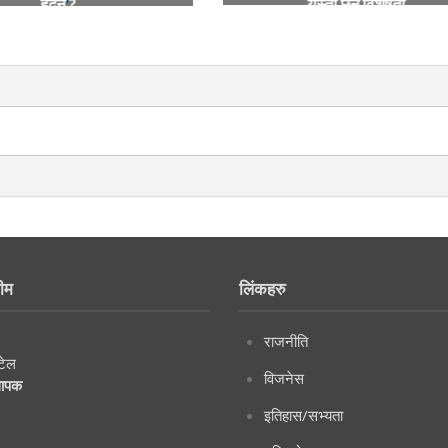
यस्ता छन् विशेषता
हुँदैन ?
ीम
लिंकहरु
राजनीति
टेल
विजनेस
थापक
इतिहास/सभ्यता