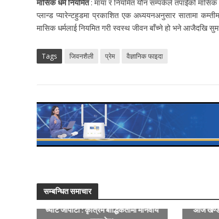
मासिक धर्म नियमित
: माया र नियमित यौन सम्पर्कले तपाईंको मासि
प्लान्ड प्यारेन्टहुडमा प्रकाशित एक अध्ययनअनुसार सातामा कम्त
मासिक धर्मलाई नियमित गरी स्वस्थ जीवन बाँच्ने हो भने आजैदखि सुमधुर
Tags
जिवनशैली
प्रेम
वैज्ञानिक फाइदा
सम्बन्धित समाचार
च्याट जीपीटी : कृत्रिम बौद्धिकतामा मानवीय
आज खण्डग्